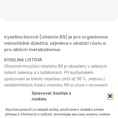
Kyselina listová (vitamín В9) je pro organismus
mimořádně důležitá, zejména v období růstu a
pro aktivní metabolismus.
KYSELINÁ LISTOVÁ
Ohromné množství vitamínu B9 je obsaženo v zelených
listech zeleniny a v luštěninách. Při kuchyňském
zpracování se tohoto vitamínu zničí až 90 %. Jednou z
nejdůležitějších funkcí vitamínu B9 je účast v procesech
krvetvorby, syntéze hemoglobinu, erytrocytů, díky čemuž
Spravovat Souhlas s
předchází anemii.
cookies
Je nutná pro syntézu nukleových kyselin, které obsahují
Abychom poskytli co nejlepší služby, používáme k ukládání a/nebo
dědičnou informaci. Kyselina listová má důležitou úlohu v
přístupu k informacím o zařízení, technologie jako jsou soubory cookies.
reprodukčním procesu: zvyšuje syntézu ženských